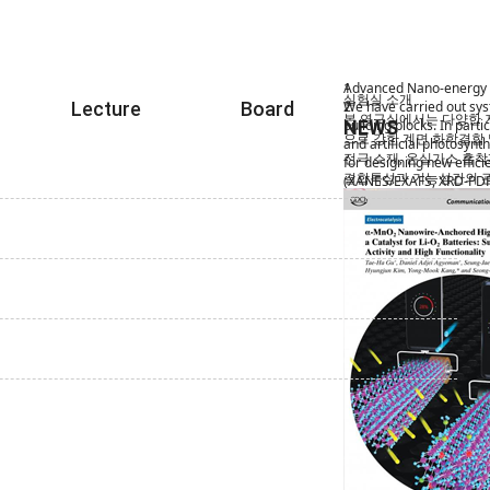
Advanced Nano-energy 
1
실험실 소개
Lecture
Board
We have carried out sy
2
본 연구실에서는 다양한 
building blocks. In part
NEWS
으로 강한 계면 화학결합
and artificial photosynt
전극 소재, 온실가스 흡착
for designing new effic
결합특성과 기능성간의 관
(XANES/EXAFS, XRD-PDF, 